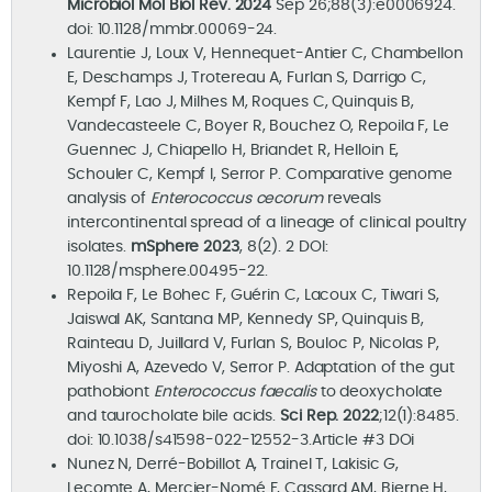
Microbiol Mol Biol Rev. 2024
Sep 26;88(3):e0006924.
doi: 10.1128/mmbr.00069-24.
Laurentie J, Loux V, Hennequet-Antier C, Chambellon
E, Deschamps J, Trotereau A, Furlan S, Darrigo C,
Kempf F, Lao J, Milhes M, Roques C, Quinquis B,
Vandecasteele C, Boyer R, Bouchez O, Repoila F, Le
Guennec J, Chiapello H, Briandet R, Helloin E,
Schouler C, Kempf I, Serror P. Comparative genome
analysis of
Enterococcus cecorum
reveals
intercontinental spread of a lineage of clinical poultry
isolates.
mSphere 2023
, 8(2). 2 DOI:
10.1128/msphere.00495-22.
Repoila F, Le Bohec F, Guérin C, Lacoux C, Tiwari S,
Jaiswal AK, Santana MP, Kennedy SP, Quinquis B,
Rainteau D, Juillard V, Furlan S, Bouloc P, Nicolas P,
Miyoshi A, Azevedo V, Serror P. Adaptation of the gut
pathobiont
Enterococcus faecalis
to deoxycholate
and taurocholate bile acids.
Sci Rep. 2022
;12(1):8485.
doi: 10.1038/s41598-022-12552-3.Article #3 DOi
Nunez N, Derré-Bobillot A, Trainel T, Lakisic G,
Lecomte A, Mercier-Nomé F, Cassard AM, Bierne H,