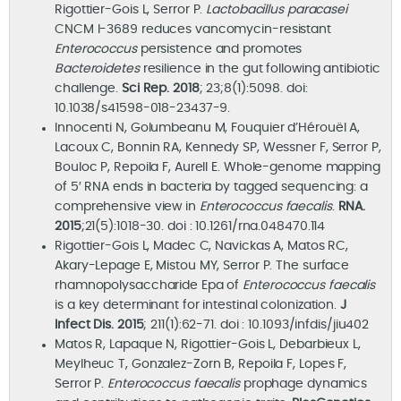
Rigottier-Gois L, Serror P.
Lactobacillus paracasei
CNCM I-3689 reduces vancomycin-resistant
Enterococcus
persistence and promotes
Bacteroidetes
resilience in the gut following antibiotic
challenge.
Sci Rep. 2018
; 23;8(1):5098. doi:
10.1038/s41598-018-23437-9.
Innocenti N, Golumbeanu M, Fouquier d’Hérouël A,
Lacoux C, Bonnin RA, Kennedy SP, Wessner F, Serror P,
Bouloc P, Repoila F, Aurell E. Whole-genome mapping
of 5′ RNA ends in bacteria by tagged sequencing: a
comprehensive view in
Enterococcus faecalis
.
RNA.
2015
;21(5):1018-30. doi : 10.1261/rna.048470.114
Rigottier-Gois L, Madec C, Navickas A, Matos RC,
Akary-Lepage E, Mistou MY, Serror P. The surface
rhamnopolysaccharide Epa of
Enterococcus faecalis
is a key determinant for intestinal colonization.
J
Infect Dis. 2015
; 211(1):62-71. doi : 10.1093/infdis/jiu402
Matos R, Lapaque N, Rigottier-Gois L, Debarbieux L,
Meylheuc T, Gonzalez-Zorn B, Repoila F, Lopes F,
Serror P.
Enterococcus faecalis
prophage dynamics