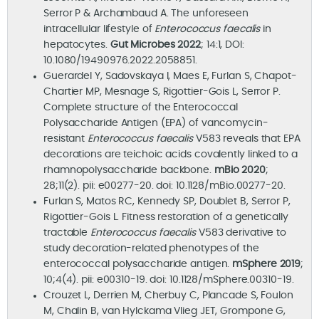
Serror P & Archambaud A. The unforeseen
intracellular lifestyle of
Enterococcus faecalis
in
hepatocytes.
Gut Microbes 2022
; 14:1, DOI:
10.1080/19490976.2022.2058851.
Guerardel Y, Sadovskaya I, Maes E, Furlan S, Chapot-
Chartier MP, Mesnage S, Rigottier-Gois L, Serror P.
Complete structure of the Enterococcal
Polysaccharide Antigen (EPA) of vancomycin-
resistant
Enterococcus faecalis
V583 reveals that EPA
decorations are teichoic acids covalently linked to a
rhamnopolysaccharide backbone.
mBio 2020
;
28;11(2). pii: e00277-20. doi: 10.1128/mBio.00277-20.
Furlan S, Matos RC, Kennedy SP, Doublet B, Serror P,
Rigottier-Gois L. Fitness restoration of a genetically
tractable
Enterococcus faecalis
V583 derivative to
study decoration-related phenotypes of the
enterococcal polysaccharide antigen.
mSphere 2019
;
10;4(4). pii: e00310-19. doi: 10.1128/mSphere.00310-19.
Crouzet L, Derrien M, Cherbuy C, Plancade S, Foulon
M, Chalin B, van Hylckama Vlieg JET, Grompone G,