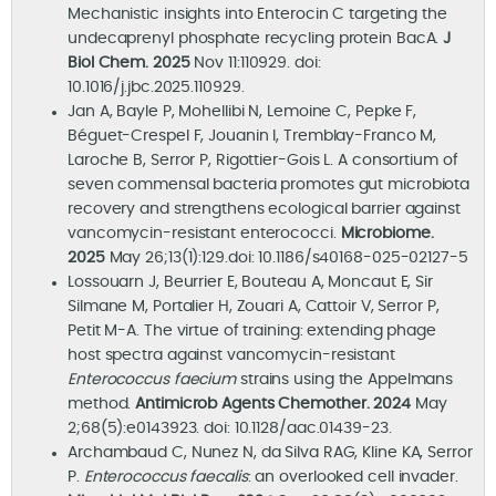
Mechanistic insights into Enterocin C targeting the
undecaprenyl phosphate recycling protein BacA.
J
Biol Chem. 2025
Nov 11:110929. doi:
10.1016/j.jbc.2025.110929.
Jan A, Bayle P, Mohellibi N, Lemoine C, Pepke F,
Béguet-Crespel F, Jouanin I, Tremblay-Franco M,
Laroche B, Serror P, Rigottier-Gois L. A consortium of
seven commensal bacteria promotes gut microbiota
recovery and strengthens ecological barrier against
vancomycin-resistant enterococci.
Microbiome.
2025
May 26;13(1):129.doi: 10.1186/s40168-025-02127-5
Lossouarn J, Beurrier E, Bouteau A, Moncaut E, Sir
Silmane M, Portalier H, Zouari A, Cattoir V, Serror P,
Petit M-A. The virtue of training: extending phage
host spectra against vancomycin-resistant
Enterococcus faecium
strains using the Appelmans
method.
Antimicrob Agents Chemother. 2024
May
2;68(5):e0143923. doi: 10.1128/aac.01439-23.
Archambaud C, Nunez N, da Silva RAG, Kline KA, Serror
P.
Enterococcus faecalis
: an overlooked cell invader.