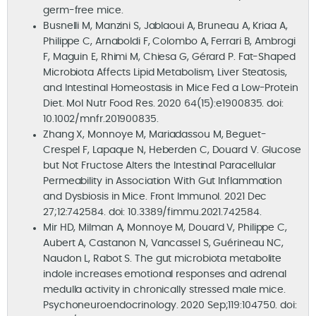
germ-free mice.
Busnelli M, Manzini S, Jablaoui A, Bruneau A, Kriaa A,
Philippe C, Arnaboldi F, Colombo A, Ferrari B, Ambrogi
F, Maguin E, Rhimi M, Chiesa G, Gérard P. Fat-Shaped
Microbiota Affects Lipid Metabolism, Liver Steatosis,
and Intestinal Homeostasis in Mice Fed a Low-Protein
Diet. Mol Nutr Food Res. 2020 64(15):e1900835. doi:
10.1002/mnfr.201900835.
Zhang X, Monnoye M, Mariadassou M, Beguet-
Crespel F, Lapaque N, Heberden C, Douard V. Glucose
but Not Fructose Alters the Intestinal Paracellular
Permeability in Association With Gut Inflammation
and Dysbiosis in Mice. Front Immunol. 2021 Dec
27;12:742584. doi: 10.3389/fimmu.2021.742584.
Mir HD, Milman A, Monnoye M, Douard V, Philippe C,
Aubert A, Castanon N, Vancassel S, Guérineau NC,
Naudon L, Rabot S. The gut microbiota metabolite
indole increases emotional responses and adrenal
medulla activity in chronically stressed male mice.
Psychoneuroendocrinology. 2020 Sep;119:104750. doi: