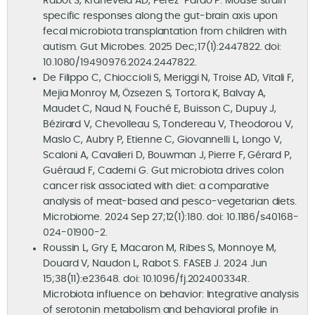
Rabot S, Kraneveld AD, Perez-Pardo P. Mouse strain-
specific responses along the gut-brain axis upon
fecal microbiota transplantation from children with
autism. Gut Microbes. 2025 Dec;17(1):2447822. doi:
10.1080/19490976.2024.2447822.
De Filippo C, Chioccioli S, Meriggi N, Troise AD, Vitali F,
Mejia Monroy M, Özsezen S, Tortora K, Balvay A,
Maudet C, Naud N, Fouché E, Buisson C, Dupuy J,
Bézirard V, Chevolleau S, Tondereau V, Theodorou V,
Maslo C, Aubry P, Etienne C, Giovannelli L, Longo V,
Scaloni A, Cavalieri D, Bouwman J, Pierre F, Gérard P,
Guéraud F, Caderni G. Gut microbiota drives colon
cancer risk associated with diet: a comparative
analysis of meat-based and pesco-vegetarian diets.
Microbiome. 2024 Sep 27;12(1):180. doi: 10.1186/s40168-
024-01900-2.
Roussin L, Gry E, Macaron M, Ribes S, Monnoye M,
Douard V, Naudon L, Rabot S. FASEB J. 2024 Jun
15;38(11):e23648. doi: 10.1096/fj.202400334R.
Microbiota influence on behavior: Integrative analysis
of serotonin metabolism and behavioral profile in