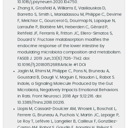
10.1016/j.psyneuen.2020.104750.
Zhang X, Grosfeld A, Williams E, Vasiliauskas D,
Barretto S, Smith L, Mariadassou M, Philippe C, Devime
F, Melchior C, Gourcerol G, Dourmap N, Lapaque N,
Larraufie P, Blottière MH, Heberden C, Gérard P,
Rehfeld JF, Ferrarris R, Fritton JC, Ellero-Simatos S,
Douard V. Fructose malabsorption modifies the
endocrine response of the lower intestine by
modulating microbiota composition and metabolism.
FASEB J. 2019 Jun;33(6):7126-7142. doi:
10.1096/fj.201801526RRArticle #1 DOi
Jaglin M, Rhimi M, Philippe C, Pons N, Bruneau A,
Goustard B, Daugé V, Maguin E, Naudon L, Rabot S.
Indole, a Signaling Molecule Produced by the Gut
Microbiota, Negatively Impacts Emotional Behaviors
in Rats. Front Neurosci. 2018 Apr 9;12:216. doi:
10.3389/fnins.2018.00216.
Llopis M, Cassard-Doulcier AM, Wrosek L, Boschat L,
Ferrere G, Bruneau A, Puchois V, Martin JC, Lepage P,
Le Roy T, Lefèvre L, Langelier B, Cailleux F, González-
Castro AM, Rabot S, Gaudin F, Agostini H, Prévot S,