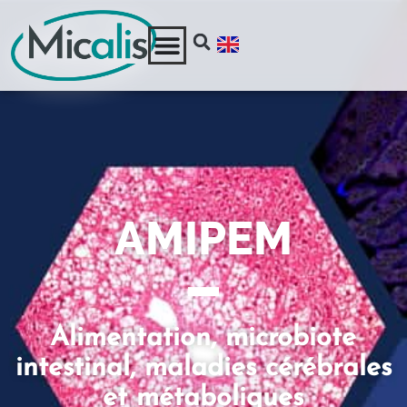
AMIPEM
Alimentation, microbiote
intestinal, maladies cérébrales
et métaboliques