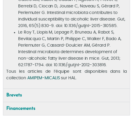
Berrebi D, Ciocan D, Jousse C, Naveau S, Gérard P,
Perlemuter G. Intestinal microbiota contributes to
individual susceptibility to alcoholic liver disease. Gut,
2016, 65(5):830-9. doi: 10.1136/gutjnl-2015-310585.
Le Roy T, Llopis M, Lepage P, Bruneau A, Rabot S,
Bevilacqua C, Martin P, Philippe C, Walker F, Bado A,
Perlemuter G, Cassard-Doulcier AM, Gérard P.
Intestinal microbiota determines development of
non-alcoholic fatty liver disease in mice. Gut, 2013;
62:1787-1794. doi: 10.1136/gutjnl-2012-303816.
Tous les articles de l’équipe sont disponibles dans la
collection
AMIPEM-MICALIS
sur HAL.
Brevets
Financements