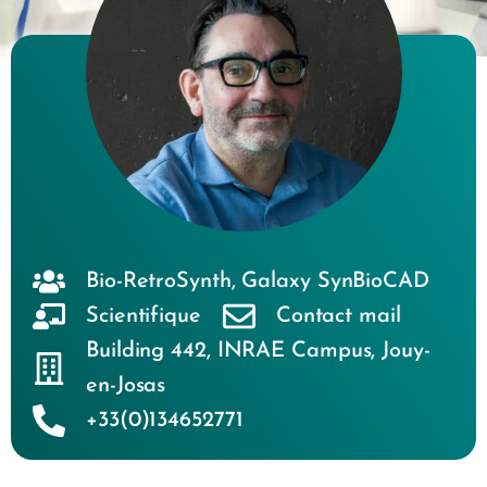
Bio-RetroSynth
,
Galaxy SynBioCAD
Scientifique
Contact mail
Building 442
,
INRAE Campus
,
Jouy-
en-Josas
+33(0)134652771