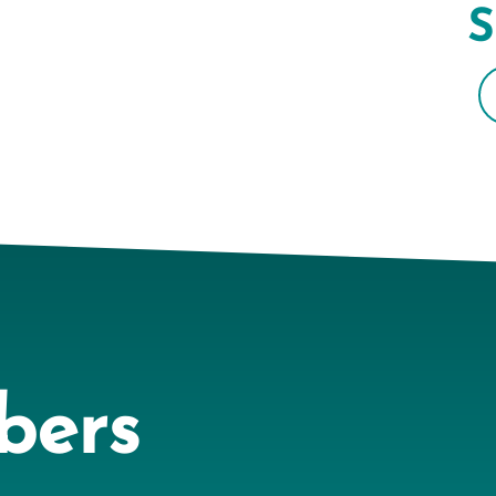
S
bers