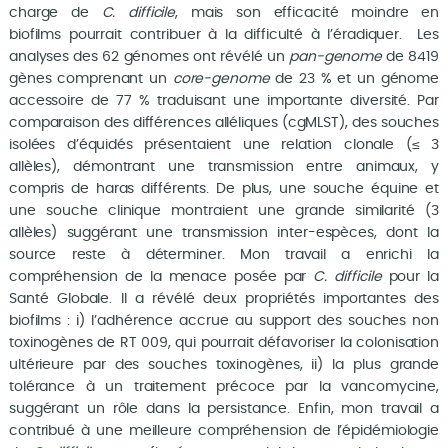
charge de
C. difficile
, mais son efficacité moindre en
biofilms pourrait contribuer à la difficulté à l’éradiquer. Les
analyses des 62 génomes ont révélé un
pan-genome
de 8419
gènes comprenant un
core-genome
de 23 % et un génome
accessoire de 77 % traduisant une importante diversité. Par
comparaison des différences alléliques (cgMLST), des souches
isolées d’équidés présentaient une relation clonale (≤ 3
allèles), démontrant une transmission entre animaux, y
compris de haras différents. De plus, une souche équine et
une souche clinique montraient une grande similarité (3
allèles) suggérant une transmission inter-espèces, dont la
source reste à déterminer. Mon travail a enrichi la
compréhension de la menace posée par
C. difficile
pour la
Santé Globale. Il a révélé deux propriétés importantes des
biofilms : i) l’adhérence accrue au support des souches non
toxinogènes de RT 009, qui pourrait défavoriser la colonisation
ultérieure par des souches toxinogènes, ii) la plus grande
tolérance à un traitement précoce par la vancomycine,
suggérant un rôle dans la persistance. Enfin, mon travail a
contribué à une meilleure compréhension de l’épidémiologie