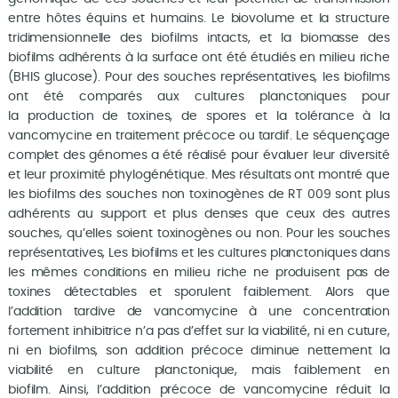
entre hôtes équins et humains. Le biovolume et la structure
tridimensionnelle des biofilms intacts, et la biomasse des
biofilms adhérents à la surface ont été étudiés en milieu riche
(BHIS glucose). Pour des souches représentatives, les biofilms
ont été comparés aux cultures planctoniques pour
la production de toxines, de spores et la tolérance à la
vancomycine en traitement précoce ou tardif. Le séquençage
complet des génomes a été réalisé pour évaluer leur diversité
et leur proximité phylogénétique. Mes résultats ont montré que
les biofilms des souches non toxinogènes de RT 009 sont plus
adhérents au support et plus denses que ceux des autres
souches, qu’elles soient toxinogènes ou non. Pour les souches
représentatives, Les biofilms et les cultures planctoniques dans
les mêmes conditions en milieu riche ne produisent pas de
toxines détectables et sporulent faiblement. Alors que
l’addition tardive de vancomycine à une concentration
fortement inhibitrice n’a pas d’effet sur la viabilité, ni en cuture,
ni en biofilms, son addition précoce diminue nettement la
viabilité en culture planctonique, mais faiblement en
biofilm. Ainsi, l’addition précoce de vancomycine réduit la