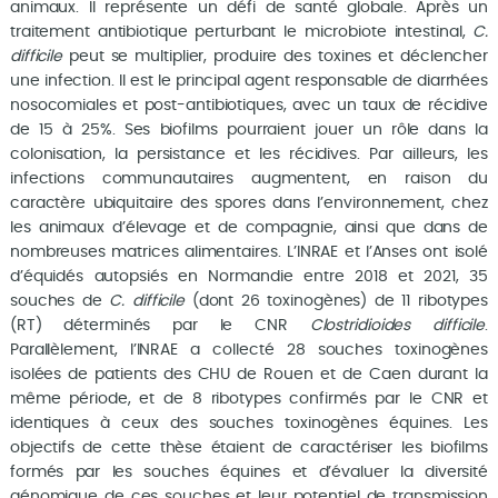
animaux. Il représente un défi de santé globale. Après un
traitement antibiotique perturbant le microbiote intestinal,
C.
difficile
peut se multiplier, produire des toxines et déclencher
une infection. Il est le principal agent responsable de diarrhées
nosocomiales et post-antibiotiques, avec un taux de récidive
de 15 à 25%. Ses biofilms pourraient jouer un rôle dans la
colonisation, la persistance et les récidives. Par ailleurs, les
infections communautaires augmentent, en raison du
caractère ubiquitaire des spores dans l’environnement, chez
les animaux d’élevage et de compagnie, ainsi que dans de
nombreuses matrices alimentaires. L’INRAE et l’Anses ont isolé
d’équidés autopsiés en Normandie entre 2018 et 2021, 35
souches de
C. difficile
(dont 26 toxinogènes) de 11 ribotypes
(RT) déterminés par le CNR
Clostridioides difficile
.
Parallèlement, l’INRAE a collecté 28 souches toxinogènes
isolées de patients des CHU de Rouen et de Caen durant la
même période, et de 8 ribotypes confirmés par le CNR et
identiques à ceux des souches toxinogènes équines. Les
objectifs de cette thèse étaient de caractériser les biofilms
formés par les souches équines et d’évaluer la diversité
génomique de ces souches et leur potentiel de transmission