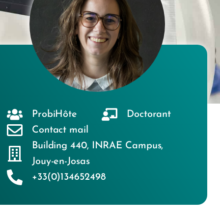
ProbiHôte
Doctorant
Contact mail
Building 440
,
INRAE Campus
,
Jouy-en-Josas
+33(0)134652498